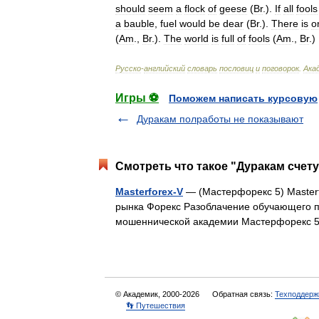
should
seem
a
flock
of
geese
(
Br
.
).
If
all
fools
a
bauble
,
fuel
would
be
dear
(
Br
.
).
There
is
o
(
Am
.
,
Br
.
).
The
world
is
full
of
fools
(
Am
.
,
Br
.
)
Русско
-
английский
словарь
пословиц
и
поговорок
.
Ака
Игры ⚽
Поможем написать курсовую
Дуракам полработы не показывают
Смотреть что такое "Дуракам счету
Masterforex-V
— (Мастерфорекс 5) Masterf
рынка Форекс Разоблачение обучающего пр
мошеннической академии Мастерфорекс 
© Академик, 2000-2026
Обратная связь:
Техподдерж
👣 Путешествия