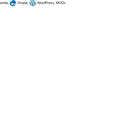
omla,
Drupal,
WordPress, MODx.