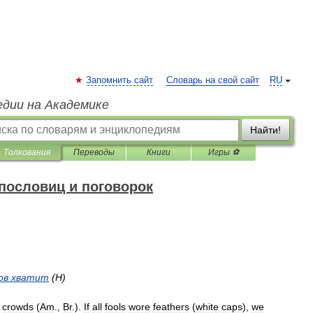
Запомнить сайт
Словарь на свой сайт
RU
едии на Академике
Найти!
Толкования
Переводы
Книги
Игры ⚽
пословиц и поговорок
ов
хватит
(
H
)
crowds
(
Am
.
,
Br
.
).
If
all
fools
wore
feathers
(
white
caps
),
we