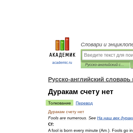
Словари и энциклоп
academic.ru
Русско-английский словарь пословиц и поговорок
Русско-английский словарь 
Дуракам счету нет
Толкование
Перевод
Дуракам
счету
нет
Fools
are
numerous
.
See
На
наш
век
дурак
Cf:
A
fool
is
born
every
minute
(
Am
.
).
Fools
go
in