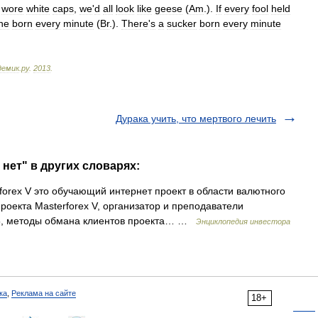
wore
white
caps
,
we
'
d
all
look
like
geese
(
Am
.
).
If
every
fool
held
ne
born
every
minute
(
Br
.
).
There
'
s
a
sucker
born
every
minute
демик
.
ру
.
2013
.
Дурака учить, что мертвого лечить
 нет" в других словарях:
orex V это обучающий интернет проект в области валютного
оекта Masterforex V, организатор и преподаватели
5, методы обмана клиентов проекта… …
Энциклопедия инвестора
ка
,
Реклама на сайте
18+